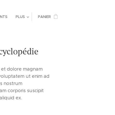
ENTS
PLUS
PANIER
cyclopédie
e et dolore magnam
voluptatem ut enim ad
is nostrum
am corporis suscipit
aliquid ex.