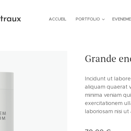
ntraux
ACCUEIL
PORTFOLIO
EVENEM
Grande en
Incidunt ut labor
aliquam quaerat 
minima veniam qu
exercitationem ull
laboriosam nisi ut 