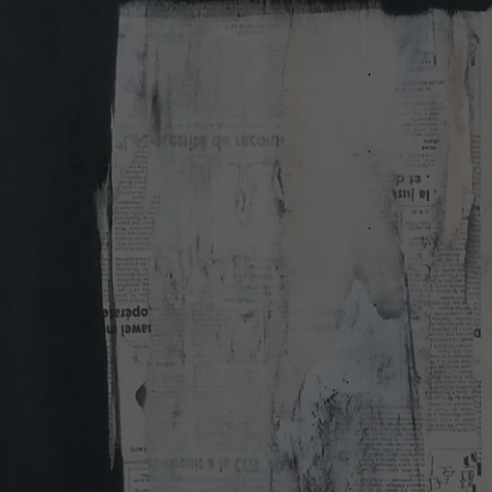
.
.
.
.
.
.