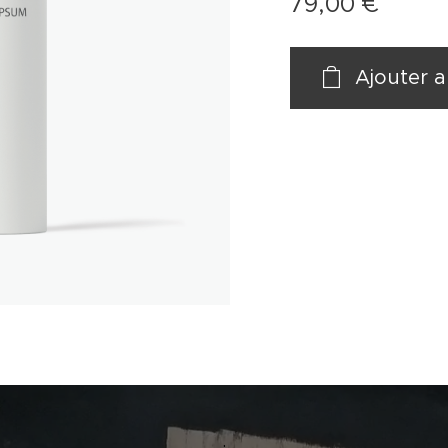
79,00
€
Ajouter a
.