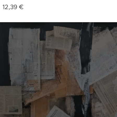
12,39
€
.
.
.
.
.
.